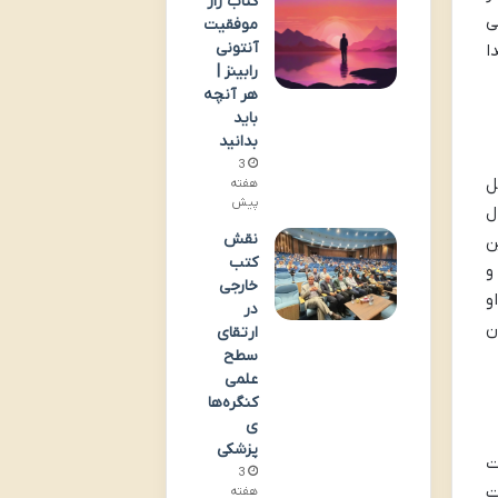
کتاب راز
ی
موفقیت
آنتونی
ا
رابینز |
هر آنچه
باید
بدانید
3
ل
هفته
پیش
ل
نقش
ن
کتب
و
خارجی
و
در
ن
ارتقای
سطح
علمی
کنگره‌ها
ی
پزشکی
ت
3
ت
هفته