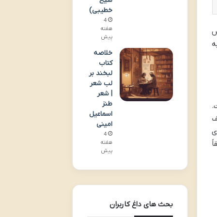
شیخ
خطیبی)
4
هفته
س
پیش
ه
خلاصه
کتاب
لبخند بر
لب شعر
| شعر
طنز
.
اسماعیل
ف
امینی
ی
4
ً
هفته
پیش
بحث های داغ کاربران