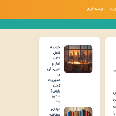
جرت
اینستاگرام
خلاصه
کامل
کتاب
آمار و
کاربرد آن
در
مدیریت
(علی
زارعی)
ش
2 روز
ی
پیش
ی
مزایای
ا
مطالعه