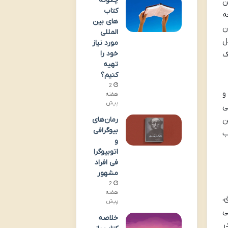
چگونه
ن
کتاب
ه
های بین
ن
المللی
ل
مورد نیاز
خود را
ک
تهیه
کنیم؟
2
و
هفته
پیش
ی
رمان‌های
ن
بیوگرافی
ب
و
اتوبیوگرا
فی افراد
مشهور
2
هفته
،
پیش
ی
خلاصه
ر