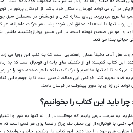
جهانی است که میلیون ها نفر را در سراسر دنیا مجذوب خود کرده است. زمی
کن در آن می تواند قهرمان داستان خود باشد. از کودکان پرشور در کوچ
ادمی ها عرق می ریزند، رویای ستاره شدن و درخشش در مستطیل سبز، چو
ین رویا، تنها با استعداد محقق نمی شود؛ پشت هر حرکت ماهرانه، هر گ
اوم و آموزش صحیح نهفته است. در این مسیر پرفرازونشیب، داشتن ی
ی حیاتی پیدا می کند.
وند هل آباد، دقیقاً همان راهنمایی است که به قلب این رویا می زند 
د. این کتاب، گنجینه ای از تکنیک های پایه ای فوتبال است که به زبان
ک می کند تا نه تنها مفاهیم را درک کند، بلکه با هر صفحه، خود را در زمی
به قدم تجربه کند. خواندن این مقاله، فرصتی است تا با جوهره این کتا
 تواند دروازه ای به سوی پیشرفت در فوتبال باشد.
 چرا باید این کتاب را بخوانیم؟
ذاریم، به سرعت درمی یابیم که موفقیت در آن نه تنها به شور و اشتیاق
اب «کمی با فوتبال» از این منظر، یک چراغ راهنما برای هر کسی است که م
ا مهارت های خود را ارتقا دهد. این کتاب با رویکردی خاص، خواننده را د