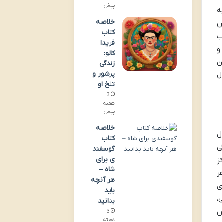
پیش
ه
خلاصه
ص
کتاب
 قالب
فریدا
 آثار معتبر بین المللی منتشر می کند. دریافت دوازده نشان برتر کشوری، از جمله ناشر نمونه کشور در سال ۱۳۹۳ و
کالو:
ن
زندگی
پرشور و
ل
تلخ او
3
هفته
پیش
خلاصه
ل
کتاب
ی
گوسفند
ی برای
ز
شاه –
ر
هر آنچه
ی
باید
،
بدانید
ش
3
هفته