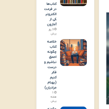
کتاب‌ها
در فرمت
الکترونی
کی از
آمازون
3 روز
پیش
خلاصه
کتاب
چگونه
احمق
نباشیم و
درست
فکر
کنیم
(بهنام
مرادیان)
1
هفته
پیش