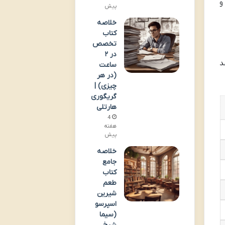
و
پیش
خلاصه
کتاب
تخصص
در ۲
د
ساعت
(در هر
چیزی) |
گریگوری
هارتلی
4
هفته
پیش
خلاصه
جامع
کتاب
طعم
شیرین
اسپرسو
(سیما