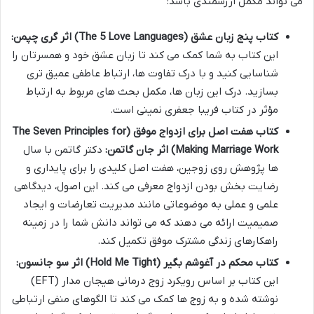
می تواند مکمل ارزشمندی باشد:
کتاب پنج زبان عشق (The 5 Love Languages) اثر گری چپمن:
این کتاب به شما کمک می کند تا زبان عشق خود و همسرتان را
شناسایی کنید و با درک تفاوت ها، ارتباط عاطفی عمیق تری
بسازید. درک این زبان ها، مکمل بحث های مربوط به ارتباط
مؤثر در کتاب فریبا جعفری نمینی است.
کتاب هفت اصل برای ازدواج موفق (The Seven Principles for
Making Marriage Work) اثر جان گاتمن:
دکتر گاتمن با سال
ها پژوهش روی زوجین، هفت اصل کلیدی را برای پایداری و
رضایت بخش بودن ازدواج معرفی می کند. این اصول، دیدگاهی
علمی و عملی به موضوعاتی مانند مدیریت تعارضات و ایجاد
صمیمیت ارائه می دهند که می تواند دانش شما را در زمینه
راهکارهای زندگی مشترک موفق تکمیل کند.
کتاب محکم در آغوشم بگیر (Hold Me Tight) اثر سو جانسون:
این کتاب بر اساس رویکرد زوج درمانی هیجان مدار (EFT)
نوشته شده و به زوج ها کمک می کند تا الگوهای منفی ارتباطی