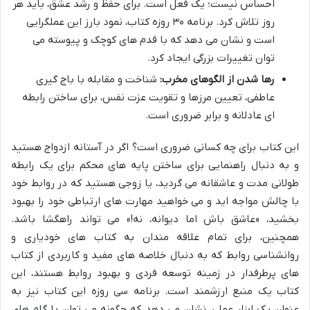
احساس نیست؛ یک فعل است. برای حفظ و رشد عشق، باید هر
روز تلاش کرد. برنامه ۳۰ روزه کتاب، نمود بارز این عملگرایی
است و نشان می دهد که با قدم های کوچک و پیوسته می
توان تغییرات بزرگی ایجاد کرد.
رها شدن از الگوهای مخرب:
شناخت و مقابله با باج گیری
عاطفی، تعیین مرزها و تقویت عزت نفس، برای ساختن رابطه
ای عادلانه و برابر ضروری است.
این کتاب برای چه کسانی ضروری است؟ اگر در آستانه ازدواج هستید
و به دنبال راهنمایی برای ساختن پایه های محکم برای یک رابطه
طولانی مدت و عاشقانه می گردید، یا زوجی هستید که در روابط خود
با چالش مواجه اید و می خواهید مهارت های ارتباطی خود را بهبود
بخشید، «عاشق باش اما دیوانه، نه!» می تواند راهگشا باشد.
همچنین، برای تمام علاقه مندان به کتاب های خودیاری و
روانشناسی روابط که به دنبال خلاصه های مفید و کاربردی از کتاب
های پرطرفدار در زمینه توسعه فردی و بهبود روابط هستند، این
کتاب یک منبع ارزشمند است. برنامه سی روزه این کتاب نیز به
عنوان یک ابزار عملی، نشان می دهد که چگونه می توان با گام های