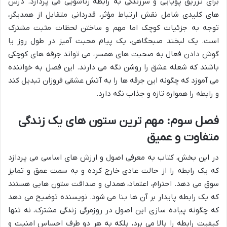
برای تزریق پویایی و سرزندگی به رابطه زناشویی می پردازد. درس
های کلیدی شامل نقش ارتباط مؤثر، قدردانی متقابل از همدیگر،
توجه به جزئیات کوچک اما مهم و ساختن لحظات مثبت مشترک
است. یک لبخند صبحگاهی، یک پیام محبت آمیز در طول روز یا
گوش دادن فعال به صحبت های همسر، می تواند جرقه های کوچکی
باشند که شعله عشق را روشن نگه می دارند. این فصل به خواننده
می آموزد که چگونه این جرقه ها را به آتش عشقی فروزان تبدیل کند
و رابطه را همواره تازه و جذاب نگه دارد.
فصل سوم: مهم ترین ستون های یک زندگی
متفاوت و عمیق
در این بخش، کتاب به معرفی اصول و ارزش های اساسی می پردازد
که یک رابطه را از حالت عادی خارج کرده و به سمت عمق و تمایز
سوق می دهد. احترام، اعتماد، همدلی و صداقت ستون هایی هستند
که یک رابطه پایدار بر آن ها بنا می شود. نویسنده توضیح می دهد
که چگونه پیاده سازی این اصول در روزمرگی زندگی مشترک، نه تنها
کیفیت رابطه را بالا می برد، بلکه به هر دو طرف احساس امنیت و