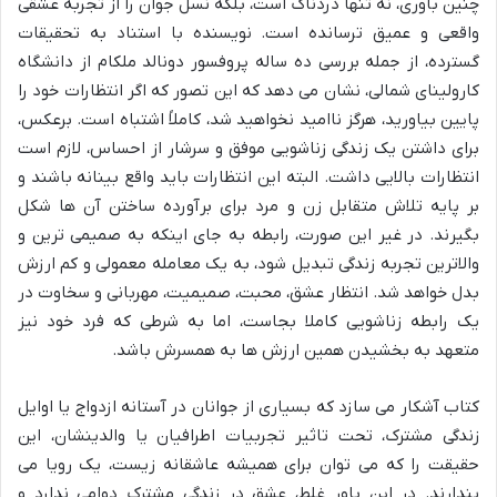
چنین باوری، نه تنها دردناک است، بلکه نسل جوان را از تجربه عشقی
واقعی و عمیق ترسانده است. نویسنده با استناد به تحقیقات
گسترده، از جمله بررسی ده ساله پروفسور دونالد ملکام از دانشگاه
کارولینای شمالی، نشان می دهد که این تصور که اگر انتظارات خود را
پایین بیاورید، هرگز ناامید نخواهید شد، کاملاً اشتباه است. برعکس،
برای داشتن یک زندگی زناشویی موفق و سرشار از احساس، لازم است
انتظارات بالایی داشت. البته این انتظارات باید واقع بینانه باشند و
بر پایه تلاش متقابل زن و مرد برای برآورده ساختن آن ها شکل
بگیرند. در غیر این صورت، رابطه به جای اینکه به صمیمی ترین و
والاترین تجربه زندگی تبدیل شود، به یک معامله معمولی و کم ارزش
بدل خواهد شد. انتظار عشق، محبت، صمیمیت، مهربانی و سخاوت در
یک رابطه زناشویی کاملا بجاست، اما به شرطی که فرد خود نیز
متعهد به بخشیدن همین ارزش ها به همسرش باشد.
کتاب آشکار می سازد که بسیاری از جوانان در آستانه ازدواج یا اوایل
زندگی مشترک، تحت تاثیر تجربیات اطرافیان یا والدینشان، این
حقیقت را که می توان برای همیشه عاشقانه زیست، یک رویا می
پندارند. در این باور غلط، عشق در زندگی مشترک دوامی ندارد و