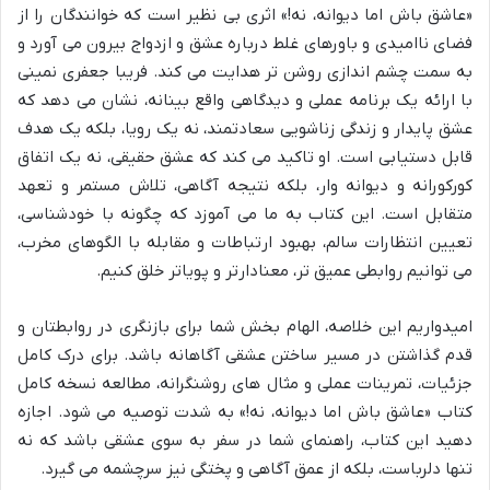
«عاشق باش اما دیوانه، نه!» اثری بی نظیر است که خوانندگان را از
فضای ناامیدی و باورهای غلط درباره عشق و ازدواج بیرون می آورد و
به سمت چشم اندازی روشن تر هدایت می کند. فریبا جعفری نمینی
با ارائه یک برنامه عملی و دیدگاهی واقع بینانه، نشان می دهد که
عشق پایدار و زندگی زناشویی سعادتمند، نه یک رویا، بلکه یک هدف
قابل دستیابی است. او تاکید می کند که عشق حقیقی، نه یک اتفاق
کورکورانه و دیوانه وار، بلکه نتیجه آگاهی، تلاش مستمر و تعهد
متقابل است. این کتاب به ما می آموزد که چگونه با خودشناسی،
تعیین انتظارات سالم، بهبود ارتباطات و مقابله با الگوهای مخرب،
می توانیم روابطی عمیق تر، معنادارتر و پویاتر خلق کنیم.
امیدواریم این خلاصه، الهام بخش شما برای بازنگری در روابطتان و
قدم گذاشتن در مسیر ساختن عشقی آگاهانه باشد. برای درک کامل
جزئیات، تمرینات عملی و مثال های روشنگرانه، مطالعه نسخه کامل
کتاب «عاشق باش اما دیوانه، نه!» به شدت توصیه می شود. اجازه
دهید این کتاب، راهنمای شما در سفر به سوی عشقی باشد که نه
تنها دلرباست، بلکه از عمق آگاهی و پختگی نیز سرچشمه می گیرد.