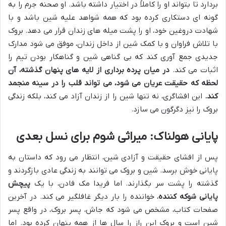
بردارد تا بتواند او را کاملاً در اختیار داشته باشد. او صحنه جرم را به
گونه ای دستکاری کرده بود که همه شواهد علیه شین باشد و با
شهادت دروغین خود، او را پشت میله های زندان قرار می دهد. بروک
با تلاش فراوان و با کمک شین از داخل زندان، موفق می شود مدارک
جدیدی جمع آوری کند که بی گناهی شین و گناهکار بودن تیم را
اثبات می کند.
در میان پرده برداری از لایه های پنهان گذشته، آن
لحظه که حقیقت عریان می شود، می تواند قلب را در سینه منجمد
کند.
این افشاگری، نه تنها شین را از زندان آزاد می کند، بلکه زندگی
بروک را نیز دگرگون می سازد.
پایانی هولناک: میراثی شوم برای نسل بعدی
پس از افشای حقیقت و آزادی شین، انتظار می رود که داستان به
پایانی خوش برسد. شین و بروک می توانند به زندگی عادی بازگردند و
گذشته را پشت سر بگذارند. اما فریدا مک فادن، با یک
پیچش
پایانی شوکه کننده
، خواننده را بار دیگر غافلگیر می کند. در آخرین
صفحات کتاب، مشخص می شود که جاش، پسر بروک، در واقع پسر
شین است و بروک این راز را سال ها از همه پنهان کرده بود. اما