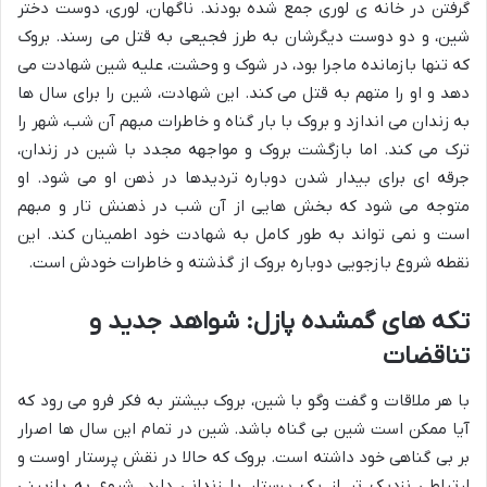
گرفتن در خانه ی لوری جمع شده بودند. ناگهان، لوری، دوست دختر
شین، و دو دوست دیگرشان به طرز فجیعی به قتل می رسند. بروک
که تنها بازمانده ماجرا بود، در شوک و وحشت، علیه شین شهادت می
دهد و او را متهم به قتل می کند. این شهادت، شین را برای سال ها
به زندان می اندازد و بروک با بار گناه و خاطرات مبهم آن شب، شهر را
ترک می کند. اما بازگشت بروک و مواجهه مجدد با شین در زندان،
جرقه ای برای بیدار شدن دوباره تردیدها در ذهن او می شود. او
متوجه می شود که بخش هایی از آن شب در ذهنش تار و مبهم
است و نمی تواند به طور کامل به شهادت خود اطمینان کند. این
نقطه شروع بازجویی دوباره بروک از گذشته و خاطرات خودش است.
تکه های گمشده پازل: شواهد جدید و
تناقضات
با هر ملاقات و گفت وگو با شین، بروک بیشتر به فکر فرو می رود که
آیا ممکن است شین بی گناه باشد. شین در تمام این سال ها اصرار
بر بی گناهی خود داشته است. بروک که حالا در نقش پرستار اوست و
ارتباطی نزدیک تر از یک پرستار با زندانی دارد، شروع به بازبینی