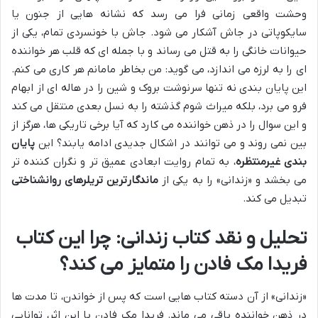
وحشت واقعی زمانی فرا می رسد که نشانه هایی از جنون یا
سایکوپاتی در جاش آشکار می شود. جاش با خونسردی تمام، یکی از
حیوانات خانگی را به قتل می رساند و با جمله ای که قلب هر خواننده
ای را به لرزه می اندازد، می گوید: من بخاطر مامانم هر کاری می کنم.
این پایان بندی نه تنها سرنوشت بروک و شین را در هاله ای از ابهام
فرو می برد، بلکه میراث شوم گذشته را به نسل بعدی منتقل می کند
و این سوال را در ذهن خواننده می کارد که آیا برخی تاریکی ها، هرگز از
بین نمی روند و می توانند در اشکال جدیدی ادامه یابند؟ این
پایان
بندی غیرمنتظره
، به تمام روایت ابعادی عمیق تر و نگران کننده تر
می بخشد و «زندانی» را به یکی از
ماندگارترین تریلرهای روانشناختی
تبدیل می کند.
تحلیل و نقد کتاب زندانی: چرا این کتاب
فریدا مک فادن را متمایز می کند؟
«زندانی» از آن دسته کتاب هایی است که پس از خواندن، تا مدت ها
در ذهن خواننده باقی می ماند. فریدا مک فادن با این اثر، توانایی