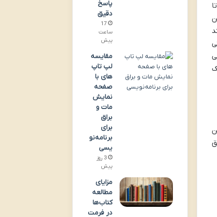
پاسخ
ا
دقیق
ن
17
د
ساعت
پیش
ی
ی
مقایسه
لپ تاپ
ک
های با
صفحه
نمایش
مات و
براق
برای
ن
برنامه‌نو
ق
یسی
3 روز
پیش
مزایای
مطالعه
کتاب‌ها
در فرمت