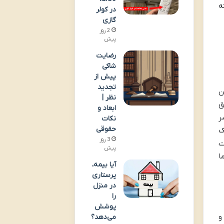
ه
در کولر
گازی
2 روز
پیش
رضایت
شاکی
پیش از
تجدید
ن
نظر |
ق
ابعاد و
ر
نکات
حقوقی
ک
3 روز
ت
پیش
ا
آیا بیمه،
پرستاری
در منزل
را
پوشش
و
می‌دهد؟