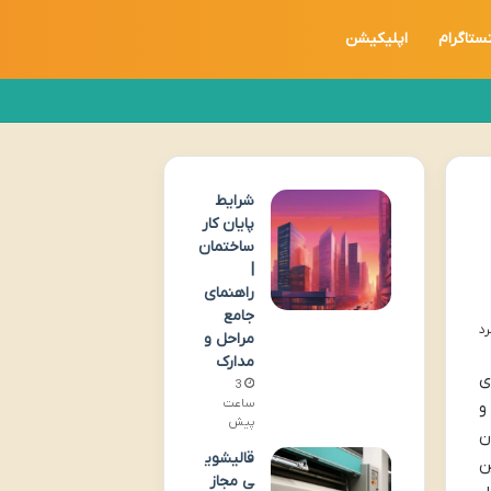
نستاگرام
اپلیکیشن
شرایط
پایان کار
ساختمان
|
راهنمای
جامع
مراحل و
مدارک
ی
3
ساعت
و
پیش
ن
قالیشوی
ن
ی مجاز