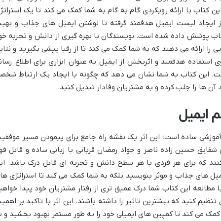
ین کتاب با ارائه رویکردی گام به گام به شما کمک می کند تا یک استراتژ
 از ایجاد لیست ایمیل هدفمند گرفته تا نوشتن ایمیل های جذاب و بهین
تاب پوشش داده شده است. نویسندگان با بهره گیری از دانش و تجربه خو
ی را ارائه می دهند که به شما کمک می کند تا از رقبا پیشی بگیرید و نتای
ی استفاده هدفمند و اثربخش از ایمیل به عنوان ابزاری برای اطلاع رسان
 این کتاب به شما نشان می دهد که چگونه با ایجاد یک ارتباط شخص
آن ها را جلب کرده و به مشتریان وفادار تبدیل کنید.
عم ایمیل
ب آموزشی ساده است؛ این اثر یک نقشه راه جامع برای پیمودن مسیر موفقی
شقایق حسین زاده ناصر و جواد رمضان قربانی با زبانی ساده و قابل فه
نند که برای هر فردی با هر سطح دانش و تجربه ای قابل درک باشد. ای
میل های جذاب و موثر بنویسید بلکه به شما کمک می کند تا استراتژی ها
با مطالعه این کتاب شما درک عمیق تری از رفتار مشتریان خود پیدا خواهی
 تنظیم کنید که بیشترین تاثیر را داشته باشند. این اثر با تاکید بر اهمی
کمک می کند تا کمپین های ایمیلی خود را به طور مستمر بهبود بخشید و ب