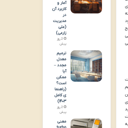
آمار و
ی
کاربرد آن
ه
در
د
مدیریت
(علی
ج
زارعی)
ی
2 روز
ی
پیش
ترمیم
معدل
مجدد –
آیا
ممکن
ت
است؟
م
(راهنما
ن
ی کامل
۱۴۰۳)
ی
2 روز
د
پیش
ت
معنی
ه
turbo