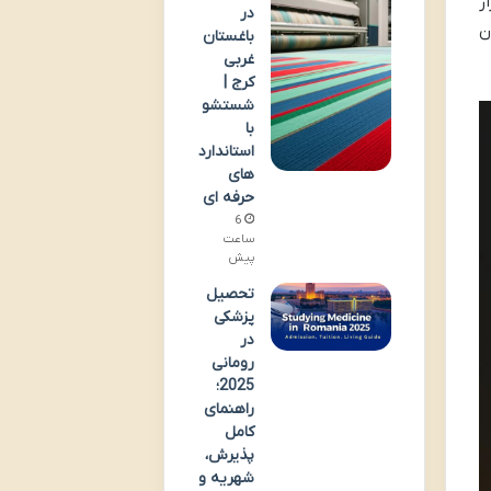
ر
در
ن
باغستان
غربی
کرج |
شستشو
با
استاندارد
های
حرفه ای
6
ساعت
پیش
تحصیل
پزشکی
در
رومانی
2025؛
راهنمای
کامل
پذیرش،
شهریه و