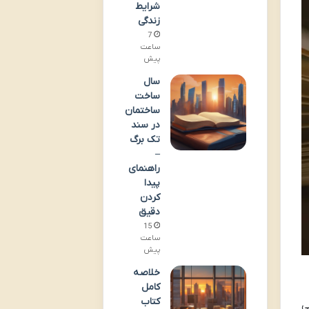
شرایط
زندگی
7
ساعت
پیش
سال
ساخت
ساختمان
در سند
تک برگ
–
راهنمای
پیدا
کردن
دقیق
15
ساعت
پیش
خلاصه
کامل
کتاب
ی