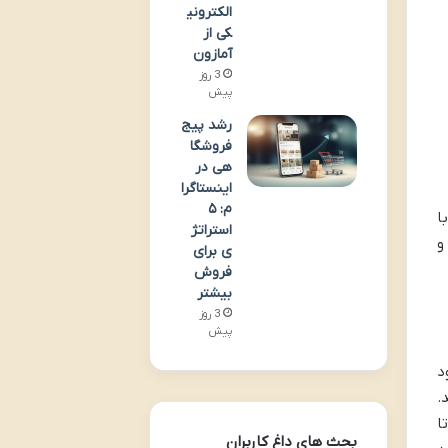
الکترونی
کی از
آمازون
3 روز
پیش
رشد پیج
فروشگا
هی در
اینستاگرا
م: ۵
ا
استراتژ
و
ی برای
فروش
بیشتر
3 روز
پیش
د
.
ا
بحث های داغ کاربران