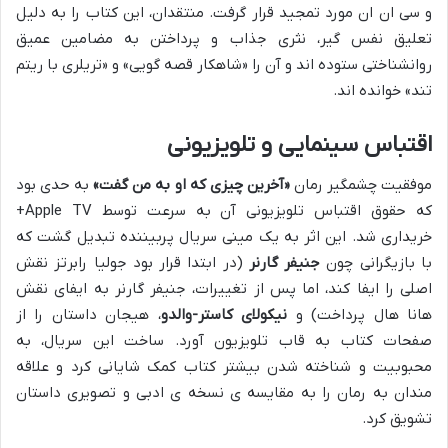
و سی ان ان مورد تمجید قرار گرفت. منتقدان، این کتاب را به دلیل
تعلیق نفس گیر، نثری جذاب و پرداختن به مضامین عمیق
روانشناختی ستوده اند و آن را «شاهکار قصه گویی» و «تریلری با ریتم
تند» خوانده اند.
اقتباس سینمایی و تلویزیونی
موفقیت چشمگیر رمان
«آخرین چیزی که او به من گفت»
به حدی بود
که حقوق اقتباس تلویزیونی آن به سرعت توسط Apple TV+
خریداری شد. این اثر به یک مینی سریال پربیننده تبدیل گشت که
با بازیگرانی چون
جنیفر گارنر
(در ابتدا قرار بود جولیا رابرتز نقش
اصلی را ایفا کند، اما پس از تغییرات، جنیفر گارنر به ایفای نقش
هانا هال پرداخت) و
نیکولای کاستر-والدو
، هیجان داستان را از
صفحات کتاب به قاب تلویزیون آورد. ساخت این سریال، به
محبوبیت و شناخته شدن بیشتر کتاب کمک شایانی کرد و علاقه
مندان به رمان را به مقایسه ی نسخه ی ادبی و تصویری داستان
تشویق کرد.