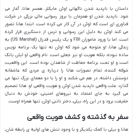
داستان با ناپدید شدن ناگهانی اوئن مایکلز، همسر هانا، آغاز می
شود. ناپدید شدن او همزمان با بروز رسوایی مالی بزرگی در شرکت
فناوری ای است که اوئن در آن کار می کرده است. ابتدا هانا تصور
می کند اوئن به دلیل این رسوایی و ترس از دستگیری فرار کرده
است. اما با ورود ماموران FBI و یک پلیس فدرال (US Marshal) به
زندگی هانا، او متوجه می شود که اوئن نه تنها یک برنامه نویس
ساده نبوده، بلکه هویت او نیز جعلی است. نام واقعی او ایثن یانگ
است و او تحت برنامه حفاظت از شاهدان بوده است. این واقعیت
شوکه کننده، تمام تصورات هانا را درباره ی مردی که عاشقانه
دوستش داشته، در هم می شکند و او را با دو معمای بزرگ تنها می
گذارد: علت واقعی ناپدید شدن اوئن و هویت واقعی او. هانا تصمیم
می گیرد به جای اعتماد به نیروهای امنیتی، خودش به دنبال
حقیقت برود و در این راه، بیلی، دختر ناتنی اوئن، تنها همراه اوست.
سفر به گذشته و کشف هویت واقعی
هانا و بیلی با کمک یکدیگر و با وجود تنش های اولیه ی رابطه شان،