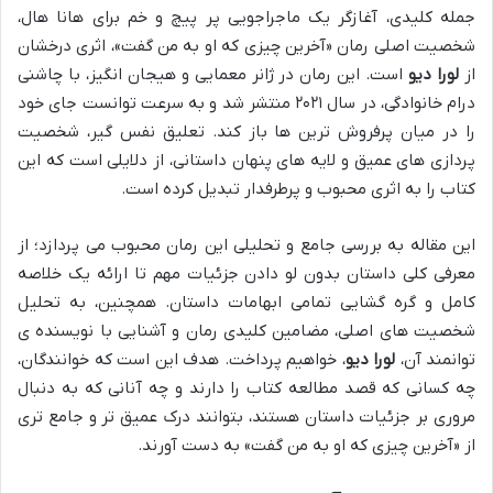
جمله کلیدی، آغازگر یک ماجراجویی پر پیچ و خم برای هانا هال،
شخصیت اصلی رمان «آخرین چیزی که او به من گفت»، اثری درخشان
از
لورا دیو
است. این رمان در ژانر معمایی و هیجان انگیز، با چاشنی
درام خانوادگی، در سال ۲۰۲۱ منتشر شد و به سرعت توانست جای خود
را در میان پرفروش ترین ها باز کند. تعلیق نفس گیر، شخصیت
پردازی های عمیق و لایه های پنهان داستانی، از دلایلی است که این
کتاب را به اثری محبوب و پرطرفدار تبدیل کرده است.
این مقاله به بررسی جامع و تحلیلی این رمان محبوب می پردازد؛ از
معرفی کلی داستان بدون لو دادن جزئیات مهم تا ارائه یک خلاصه
کامل و گره گشایی تمامی ابهامات داستان. همچنین، به تحلیل
شخصیت های اصلی، مضامین کلیدی رمان و آشنایی با نویسنده ی
توانمند آن،
لورا دیو
، خواهیم پرداخت. هدف این است که خوانندگان،
چه کسانی که قصد مطالعه کتاب را دارند و چه آنانی که به دنبال
مروری بر جزئیات داستان هستند، بتوانند درک عمیق تر و جامع تری
از «آخرین چیزی که او به من گفت» به دست آورند.