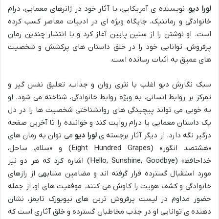
لورا دیو
، نویسنده ی آمریکایی، با آثار خود در ژانرهای معمایی، درام
خانوادگی و رمانتیک، جایگاه ویژه ای در ادبیات معاصر کسب کرده
است. او نوشتن را از سنین پایین آغاز کرد و با انتشار چندین رمان
پرفروش، توانایی خود را در خلق داستان های پرکشش و شخصیت
های عمیق به اثبات رسانده است.
سبک نگارش دیو اغلب با نثری روان و جذاب، تعلیق نفس گیر و
تمرکز بر روابط انسانی، به ویژه روابط خانوادگی، شناخته می شود. او
به خوبی می تواند پیچیدگی های روانشناختی شخصیت ها را در دل
یک داستان معمایی یا درام روایت کند و خواننده را تا آخرین صفحه
درگیر نگه دارد. از دیگر آثار برجسته ی
لورا دیو
می توان به رمان های
«هشتصد انگور» (Eight Hundred Grapes) و «سلام، ساحل،
خداحافظ» (Hello, Sunshine, Goodbye) اشاره کرد که هر دو نیز
مورد استقبال گسترده قرار گرفته اند و مضامین مشابهی از رازهای
خانوادگی و کشف هویت را کاوش می کنند. موفقیت های او، از جمله
حضور مداوم در لیست پرفروش ترین های نیویورک تایمز، نشان
دهنده ی توانایی او در جذب مخاطبان گسترده و خلق آثاری است که