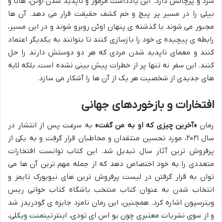
سرد و پرچالش دارد. این یادداشت مرموز و ناپدید شدن اوئن، هانا و
بیلی را در مسیر پر پیچ و خم کشف حقیقت قرار می دهد. آن ها
مجبور می شوند با گذشته ی پنهان اوئن روبرو شوند و در این مسیر،
رابطه ی پیچیده ی خود را بازسازی کنند تا بتوانند به یکدیگر اعتماد
کنند و معمای ناپدید شدن مردی که هر دو دوستش دارند را حل
کنند. این سفر نه تنها پر از خطرات پیش بینی نشده است، بلکه لایه
های جدیدی از شخصیت هر یک از آن ها را آشکار می سازد.
افتخارات و بازخوردهای جهانی
رمان
«آخرین چیزی که او به من گفت»
به سرعت پس از انتشار در
سال ۲۰۲۱، مورد تحسین منتقدان و مخاطبان قرار گرفت و به یکی از
پرفروش ترین آثار سال تبدیل شد. این کتاب توانست افتخارات
متعددی را به خود اختصاص دهد که از جمله مهم ترین آن ها می
توان به قرار گرفتن در لیست پرفروش ترین های نیویورک تایمز و
انتخاب شدن به عنوان کتاب منتخب باشگاه کتاب خوانی ریس
ویترسپون اشاره کرد. همچنین، این رمان نامزد جایزه ی گودریدز شد
و از سوی نشریات معتبری چون یو اس ای تودی، اینترتینمنت ویکلی،