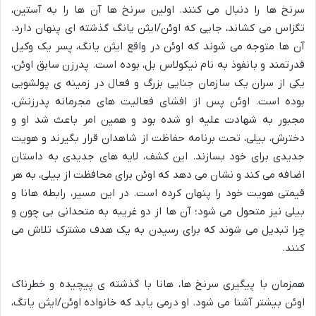
سرنخ ها را دنبال می کنند. اولین سرنخ ها آن ها را به آستین،
تگزاس می کشاند، جایی که اوئن/ایثن یانگ گذشته ای پنهان دارد.
آن ها متوجه می شوند که اوئن در واقع ایثن یانگ، پسر یک وکیل
قدرتمند و بانفوذ به نام نیکولاس بل، بوده است. پدرزن سابق اوئن،
یکی از سران یک سازمان جنایی بزرگ و فعال در زمینه ی پولشویی
بوده است. اوئن پس از افشای فعالیت های مجرمانه پدرزنش،
مجبور به شهادت علیه او شده بود و همین امر باعث شد او و
دخترش، بیلی، تحت برنامه حفاظت از شاهدان قرار بگیرند و هویت
جدیدی برای خود بسازند. این کشف، لایه های جدیدی به داستان
اضافه می کند و نشان می دهد که اوئن برای محافظت از بیلی، به هر
قیمتی هویت خود را پنهان کرده است. در این مسیر، رابطه هانا و
بیلی نیز متحول می شود؛ آن ها از دو غریبه به متحدانی بی چون و
چرا تبدیل می شوند که برای رسیدن به یک هدف مشترک تلاش می
کنند.
همزمان با پیگیری سرنخ ها، هانا با گذشته ی پیچیده و خطرناک
اوئن بیشتر آشنا می شود. او درمی یابد که خانواده اوئن/ایثن یانگ،