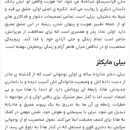
سان فرانسیسکو شناخته می شود، اما هویت واقعی او، ایثن یانگ،
داستان دیگری را روایت می کند. انگیزه ی اصلی اوئن، عشق بی قید و
شرط به دخترش، بیلی، است. تمامی تصمیمات دشوار و فداکاری های
او، از جمله تغییر هویت و پنهان شدن، ریشه در این عشق عمیق
دارد. اوئن نماد پدر و همسری است که برای محافظت از عزیزانش،
حاضر است تمام زندگی و حتی آزادی خود را فدا کند. پیچیدگی
شخصیت او در تناقض میان ظاهر آرام و زندگی پرخطرش نهفته است.
بیلی مایکلز
بیلی، دختر شانزده ساله ی اوئن، نوجوانی است که از گذشته ی مادر
از دست داده اش و وضعیت خانوادگی اش آسیب دیده و با نامادری
جدیدش، هانا، رابطه ای پرچالش دارد. او ابتدا با هانا سرد و بی
اعتماد است، اما با آغاز سفر مشترک برای یافتن اوئن و در مواجهه با
خطرات، رابطه ی آن ها به تدریج به یک پیوند عمیق و مادرانه
تبدیل می شود. بیلی با سرسختی و هوش خود، نقش مهمی در کمک
به هانا برای کشف حقیقت ایفا می کند. تحول شخصیت او از نوجوانی
سرکش به دختری قوی و مستقل که در کنار هانا به بلوغ می رسد، از