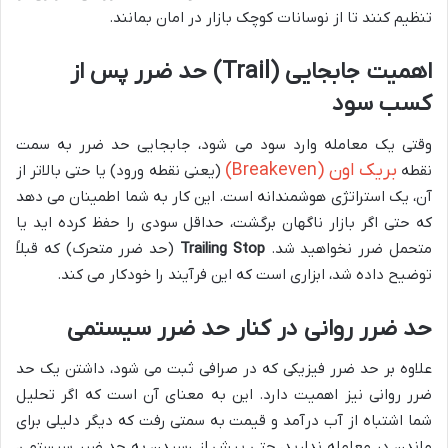
تنظیم کنند تا از نوسانات کوچک بازار در امان بمانند.
اهمیت جابجایی (Trail) حد ضرر پس از
کسب سود
وقتی یک معامله وارد سود می شود، جابجایی حد ضرر به سمت
بریک اون (Breakeven)
نقطه
(یعنی نقطه ورود) یا حتی بالاتر از
آن، یک استراتژی هوشمندانه است. این کار به شما اطمینان می دهد
که حتی اگر بازار ناگهان برگشت، حداقل سودی را حفظ کرده اید یا
متحمل ضرر نخواهید شد.
Trailing Stop
(حد ضرر متحرک) که قبلاً
توضیح داده شد، ابزاری است که این فرآیند را خودکار می کند.
حد ضرر روانی در کنار حد ضرر سیستمی
علاوه بر حد ضرر فیزیکی که در صرافی ثبت می شود، داشتن یک حد
ضرر روانی نیز اهمیت دارد. این به معنای آن است که اگر تحلیل
شما اشتباه از آب درآمد و قیمت به سمتی رفت که دیگر دلیلی برای
ماندن در معامله ندارید، حتی پیش از رسیدن به حد ضرر سیستمی،