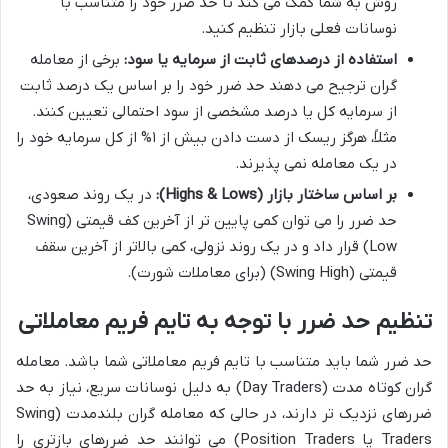
روش به شما کمک می کند تا حد ضرر خود را متناسب با
نوسانات فعلی بازار تنظیم کنید.
استفاده از درصدهای ثابت از سرمایه یا سود:
برخی از معامله
گران ترجیح می دهند حد ضرر خود را بر اساس یک درصد ثابت
از سرمایه کل یا درصد مشخصی از سود احتمالی تعیین کنند.
مثلاً، هرگز ریسک از دست دادن بیش از ۱% از کل سرمایه خود را
در یک معامله نمی پذیرند.
بر اساس ساختار بازار (Highs & Lows):
در یک روند صعودی،
حد ضرر را می توان کمی پایین تر از آخرین کف قیمتی (Swing
Low) قرار داد و در یک روند نزولی، کمی بالاتر از آخرین سقف
قیمتی (Swing High) (برای معاملات شورت).
تنظیم حد ضرر با توجه به تایم فریم معاملاتی
حد ضرر شما باید متناسب با تایم فریم معاملاتی شما باشد. معامله
گران کوتاه مدت (Day Traders) به دلیل نوسانات سریع، نیاز به حد
ضررهای نزدیک تر دارند، در حالی که معامله گران بلندمدت (Swing
Traders یا Position Traders) می توانند حد ضررهای بازتری را