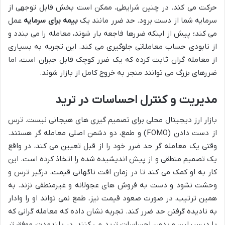
حرکت می کند. در چنین شرایطی، ممکن است بخش قابل توجهی از
سرمایه شما از دست برود. حد ضرر مانند یک
بیمه برای سرمایه
عمل
می کند؛ پیش از اینکه ضررها فاجعه بار شوند، معامله را می بندد و
از نابودی حساب معاملاتی جلوگیری می کند. این تجربه به بسیاری
از معامله گران ثابت کرده که یک ضرر کوچک قابل جبران است، اما
ضررهای بزرگ می توانند منجر به خروج کامل از بازار شوند.
مدیریت و کنترل احساسات در ترید
بازار ارز دیجیتال محلی برای تصمیم گیری های هیجانی نیست. ترس
از دست دادن (FOMO) و طمع، دو دشمن اصلی معامله گر هستند.
وقتی یک معامله گر حد ضرر خود را از قبل تعیین می کند، در واقع
یک تصمیم منطقی و از پیش اندیشیده شده را اتخاذ کرده است. این
کار به او کمک می کند تا در زمان افت ناگهانی قیمت، درگیر ترس و
وحشت نشود و دست به فروش های عجولانه و غیرمنطقی نزند. به
همین ترتیب، در صورت صعود قیمت نیز، طمع نمی تواند او را وادار
به نادیده گرفتن حد ضرر کند. تجربه نشان داده که معامله گرانی که
با دیسیپلین و بدون احساسات ترید می کنند، در بلندمدت موفق تر