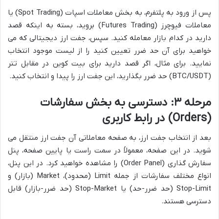
پس از ورود به پلتفرم، به بخش معاملات اسپات (Spot Trading) یا
معاملات فیوچرز (Futures Trading) بروید، بسته به اینکه قصد
دارید در کدام بازار معامله کنید. سپس، جفت ارز دیجیتالی که می
خواهید برای آن حد ضرر تعیین کنید را از لیست موجود انتخاب
نمایید. برای مثال، اگر قصد دارید برای بیت کوین در مقابل تتر
(BTC/USDT) حد ضرر بگذارید، این جفت ارز را پیدا و انتخاب کنید.
مرحله ۳: دسترسی به بخش سفارشات
(Orders) در رابط کاربری
بعد از انتخاب جفت ارز، به صفحه معاملاتی آن جفت ارز منتقل می
شوید. در این صفحه، معمولاً در سمت راست یا پایین صفحه، پنل
سفارش گذاری (Order Panel) را مشاهده خواهید کرد. در این پنل،
انواع مختلف سفارشات از جمله Limit (محدود)، Market (بازار) و
Stop-Limit (حد ضرر-حد) یا Stop-Market (حد ضرر-بازار) قابل
دسترسی هستند.