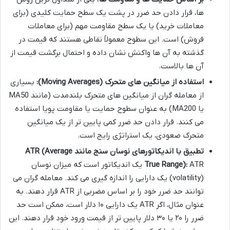
ها، قرار دادن حد ضرر در پشت یک سطح حمایت کلیدی (برای
معاملات خرید) یا یک سطح مقاومت مهم (برای معاملات
فروش) است. این سطوح معمولاً نقاطی هستند که قیمت در
گذشته به آن ها واکنش نشان داده و احتمال برگشت قیمت از
آن ها بالاست.
استفاده از میانگین های متحرک (Moving Averages):
بسیاری
از معامله گران از میانگین های متحرک بلندمدت (مانند MA50
یا MA200) به عنوان سطوح حمایت یا مقاومت پویا استفاده
می کنند. قرار دادن حد ضرر کمی پایین تر از یک میانگین
متحرک صعودی، یک استراتژی رایج است.
تطبیق با اندیکاتورهای نوسان سنج مانند ATR (Average
True Range):
ATR یک اندیکاتور است که میزان نوسان
(volatility) یک دارایی را اندازه گیری می کند. معامله گران می
توانند حد ضرر خود را بر اساس مضربی از ATR قرار دهند. به
عنوان مثال، اگر ATR یک دارایی ۱۰ دلار است، ممکن است حد
ضرر را ۲۰ یا ۳۰ دلار پایین تر از قیمت ورود خود قرار دهند. این