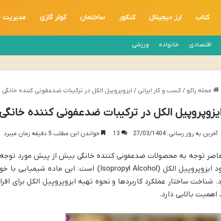
کتاب
ارز دیجیتال
کنکور
ساختمان
کولر گازی
مدیریت
اقتصادی
خانواده
ورزشی
مجله راکو
/
کسب و کار ایرانی
/
ایزوپروپیل الکل در ترکیبات ضدعفونی کننده خانگی
یزوپروپیل الکل در ترکیبات ضدعفونی کننده خانگی
آخرین به روز رسانی: 27/03/1404
13
خواندن این مطلب 5 دقیقه زمان میبرد
صر توجه به محصولات ضدعفونی کننده خانگی بیش از پیش مورد توجه قرا
که در ساخت این محصولات استفاده می شود ایزوپروپیل الکل (cohol
د. شناخت ساختار عملکرد کاربردها و نحوه تهیه ایزوپروپیل الکل برای اف
اهمیت بالایی دارد.