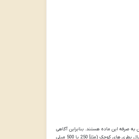
COVID-1 به دنبال تهیه سریع مطمئن و مقرون به صرفه این ماده هستند. بنابراین آگاهی
به صورت آنلاین یا حضوری ضروری است. خریداران خانگی معمولاً به دنبال بطری های کوچک (مثلاً 250 یا 500 میلی