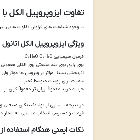
تفاوت ایزوپروپیل الکل با ا
با وجود شباهت های فراوان تفاوت هایی بین
ویژگی ایزوپروپیل الکل اتانول
فرمول شیمیایی C₃H₈O C₂H₆O
بوی رایج بوی تند صنعتی بوی الکلی معمولی
اثربخشی بسیار مؤثر بر ویروس ها مؤثر ولی کمتر
سمیت برای پوست متوسط کمتر
هزینه خرید معمولاً ارزان تر معمولاً گران تر
در نتیجه بسیاری از تولیدکنندگان صنعتی و 
قیمت و دسترسی انتخاب مناسبی به شمار می
نکات ایمنی هنگام استفاده از 