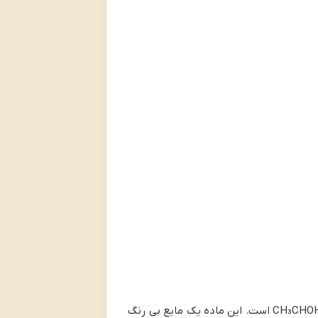
ایزوپروپیل الکل که با نام علمی 2-پروپانول نیز شناخته می شود یک الکل نوع دوم با فرمول شیمیایی C₃H₈O یا CH₃CHOHCH₃ است. این ماده یک مایع بی رنگ