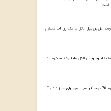
ر است.
یادی به دلایل اقتصادی و بهداشتی اقدام به ساخت اسپری ضدعفونی کننده خانگی می کنند. ترکیب 70 تا 90 درصد ایزوپروپیل الکل با مقداری آب مقطر و
ا با ایزوپروپیل الکل مانع رشد میکروب ها
گوشی های هوشمند یکی از آلوده ترین وسایل روزمره هستند. استفاده از دستمال مرطوب شده با ایزوپروپیل الکل (حدود 70 درصد) روشی ایمن برای تمیز کردن آن