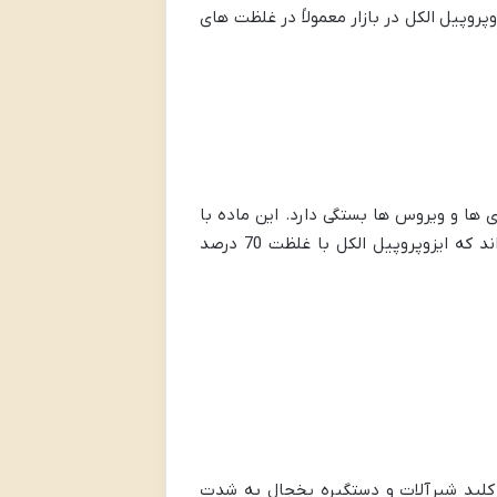
پروپیل الکل در بازار معمولاً در غلظت های
ی ها و ویروس ها بستگی دارد. این ماده با
نفوذ به غشای سلولی سبب دناتوره شدن پروتئین ها و در نتیجه نابودی ارگانیسم می شود. مطالعات نشان داده اند که ایزوپروپیل الکل با غلظت 70 درصد
 کلید شیرآلات و دستگیره یخچال به شدت