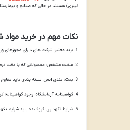
لیتری) هستند در حالی که صنایع و بیمارستان ها ممکن است به
نکات مهم در خرید مواد شی
1. برند معتبر: شرکت های دارای مجوزهای وزارت بهداشت یا استانداردهای بین المللی را انتخاب کنید.
2. غلظت مشخص: محصولاتی که با دقت درصد ایزوپروپیل را مشخص کرده اند ترجیح داده می شوند.
3. بسته بندی ایمن: بسته بندی باید مقاوم دارای برچسب هشدار تاریخ انقضاء و راهنمای استفاده باشد.
4. گواهینامه آزمایشگاه: وجود گواهینامه کیفیت (COA) می تواند تضمینی برای اصالت ماده باشد.
5. شرایط نگهداری: فروشنده باید شرایط نگهداری مناسب را توضیح داده و به آن متعهد باشد.