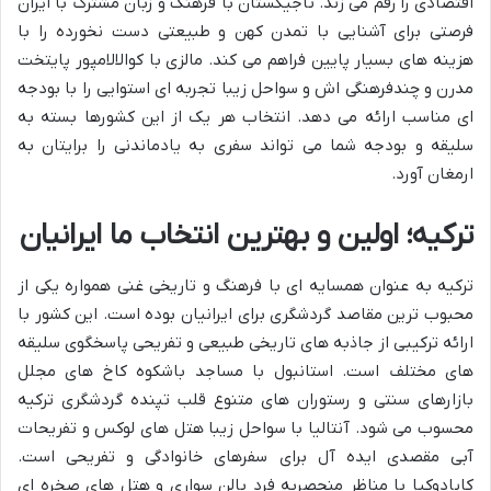
اقتصادی را رقم می زند. تاجیکستان با فرهنگ و زبان مشترک با ایران
فرصتی برای آشنایی با تمدن کهن و طبیعتی دست نخورده را با
هزینه های بسیار پایین فراهم می کند. مالزی با کوالالامپور پایتخت
مدرن و چندفرهنگی اش و سواحل زیبا تجربه ای استوایی را با بودجه
ای مناسب ارائه می دهد. انتخاب هر یک از این کشورها بسته به
سلیقه و بودجه شما می تواند سفری به یادماندنی را برایتان به
ارمغان آورد.
ترکیه؛ اولین و بهترین انتخاب ما ایرانیان
ترکیه به عنوان همسایه ای با فرهنگ و تاریخی غنی همواره یکی از
محبوب ترین مقاصد گردشگری برای ایرانیان بوده است. این کشور با
ارائه ترکیبی از جاذبه های تاریخی طبیعی و تفریحی پاسخگوی سلیقه
های مختلف است. استانبول با مساجد باشکوه کاخ های مجلل
بازارهای سنتی و رستوران های متنوع قلب تپنده گردشگری ترکیه
محسوب می شود. آنتالیا با سواحل زیبا هتل های لوکس و تفریحات
آبی مقصدی ایده آل برای سفرهای خانوادگی و تفریحی است.
کاپادوکیا با مناظر منحصربه فرد بالن سواری و هتل های صخره ای