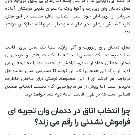
در قلب این زیبایی ها و در کنار چشم اندازهای بی بدیل دریاچه وان،
هتل ددمان وان ریزورت و آکوا پارک به عنوان نگینی درخشان، آماده
میزبانی از میهمانان خود است. انتخاب اتاقی مناسب در این هتل،
کلید گشایش درهای تجربه ای متفاوت از سفر و اقامت لوکس خواهد
بود.
هتل ددمان وان ریزورت و آکوا پارک، تنها یک محل برای اقامت
شبانه نیست؛ بلکه مقصدی است که با امکانات رفاهی و تفریحی بی
شمار، لحظاتی مملو از شادی، آرامش و تجدید قوا را به ارمغان می
آورد. از پارک آبی هیجان انگیز آن گرفته تا دسترسی آسان به سواحل
دریاچه، هر گوشه ای از این مجموعه، فرصتی برای ساختن خاطرات
دلپذیر است. اما پیش از هر ماجراجویی، گام نخست انتخاب صحیح
فضایی است که در طول اقامت، خانه دوم شما خواهد بود.
چرا انتخاب اتاق در ددمان وان تجربه ای
فراموش نشدنی را رقم می زند؟