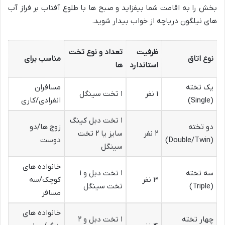
بخش را به اقامت شما بیفزاید و صبح ها با طلوع آفتاب بر فراز آب
های نیلگون دریاچه از خواب بیدار شوید.
ظرفیت
تعداد و نوع تخت
نوع اتاق
مناسب برای
استاندارد
ها
یک تخته
مسافران
۱ نفر
۱ تخت سینگل
(Single)
انفرادی/کاری
۱ تخت دبل کینگ
دو تخته
زوج ها/دو
۲ نفر
سایز یا ۲ تخت
(Double/Twin)
دوست
سینگل
خانواده های
سه تخته
۱ تخت دبل و ۱
۳ نفر
کوچک/سه
(Triple)
تخت سینگل
مسافر
خانواده های
چهار تخته
۱ تخت دبل و ۲