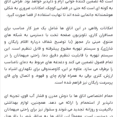
است که تضمین کننده خوابی آرام و دلپذیر خواهد بود. طراحی اتاق
به گونه ای است که حتی در فضایی کوچک، امکانات ضروری به شکلی
هوشمندانه جانمایی شده اند تا نهایت استفاده از فضا صورت گیرد.
امکانات رفاهی در این اتاق ها شامل یک میز کار مناسب برای
مسافران کاری، تلویزیون صفحه تخت با دسترسی به شبکه های
متنوع، مینی بار مجهز (با توضیح شفاف درباره اقلام رایگان و
شارژی)، و سیستم تهویه مطبوع پیشرفته و قابل تنظیم است. این
سیستم تهویه با قابلیت تنظیم دقیق دما، راحتی میهمانان را در
تمام فصول تضمین می کند و دغدغه های مربوط به دمای نامناسب
را برطرف می سازد. علاوه بر این، گاوصندوقی برای نگهداری اشیاء با
ارزش، کتری برقی به همراه لوازم چای و قهوه، و اتصال وای فای
پرسرعت رایگان نیز فراهم شده است.
حمام اختصاصی اتاق ها با دوش مدرن و فشار آب قوی، تجربه ای
دلپذیر از استحمام را ارائه می دهد. همچنین، لوازم بهداشتی
باکیفیت و روزانه تجدید می شوند و سشوار نیز برای راحتی میهمانان
در دسترس است. معمولاً این اتاق ها به مناظر شهر یا باغ هتل