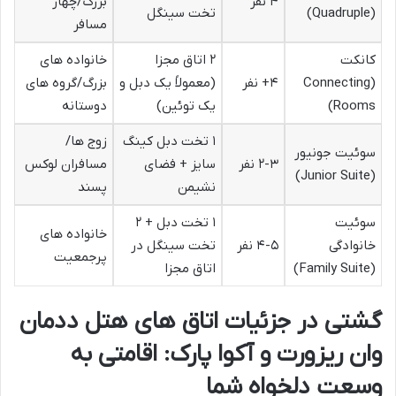
۴ نفر
بزرگ/چهار
(Quadruple)
تخت سینگل
مسافر
کانکت
۲ اتاق مجزا
خانواده های
(Connecting
۴+ نفر
(معمولاً یک دبل و
بزرگ/گروه های
Rooms)
یک توئین)
دوستانه
۱ تخت دبل کینگ
زوج ها/
سوئیت جونیور
۲-۳ نفر
سایز + فضای
مسافران لوکس
(Junior Suite)
نشیمن
پسند
سوئیت
۱ تخت دبل + ۲
خانواده های
خانوادگی
۴-۵ نفر
تخت سینگل در
پرجمعیت
(Family Suite)
اتاق مجزا
گشتی در جزئیات اتاق های هتل ددمان
وان ریزورت و آکوا پارک: اقامتی به
وسعت دلخواه شما