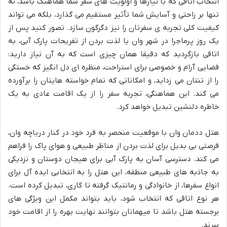
انتخاب اتاقی که با نیازها و اولویت های سفر شما هماهنگ باشد، نه
تنها بر راحتی و آسایش شما تأثیر مستقیم می گذارد، بلکه می تواند
کیفیت کلی تجربه ی سفرتان را نیز دگرگون سازد. تصور کنید پس از
یک روز پرماجرا در شهر وان یا لذت بردن از تفریحات پارک آبی، به
اتاقی بازگردید که دقیقا همان چیزی است که به آن نیاز دارید:
فضایی آرام و خصوصی برای استراحت، منظره ای دل انگیز که خستگی
را از تنتان می زداید، و امکاناتی که تمام خواسته هایتان را برآورده
می کند. این هماهنگی، تجربه سفر را از یک اقامت عادی به یک
خاطره دلنشین تبدیل خواهد کرد.
هتل ددمان وان با موقعیت منحصر به فرد خود در کنار دریاچه وان،
فرصتی بی بدیل برای لذت بردن از مناظر طبیعی و هوای پاک را فراهم
می کند. دسترسی آسان به پارک آبی برای هیجان دوستان و نزدیکی
به جاذبه های طبیعی منطقه، این هتل را به انتخابی ایده آل برای
انواع سفرها، از خانوادگی و رمانتیک گرفته تا کاری، تبدیل کرده است.
هر نوع اتاقی که انتخاب شود، باید بتواند مکمل این ویژگی های
برجسته هتل باشد تا میهمانان بتوانند نهایت بهره را از اقامت خود
ببرند.