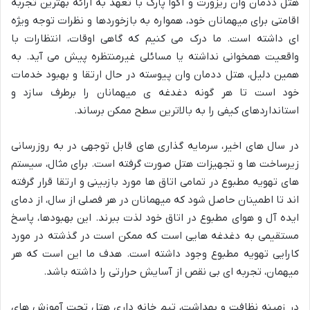
هتل ددمان وان ریزورت و آکوا پارک با تعهد به ارائه بهترین تجربه
اقامتی برای میهمانان خود، همواره به بازخوردها و نظرات توجه ویژه
ای داشته است. ما درک می کنیم که گاهی اوقات، انتظارات با
واقعیت همخوانی نداشته یا مسائلی غیرمنتظره پیش می آید. به
همین دلیل، هتل ددمان وان پیوسته در حال ارتقا و بهبود خدمات
خود است تا هر گونه دغدغه ی میهمانان را برطرف سازد و
استانداردهای کیفی را به بالاترین سطح ممکن برساند.
در سال های اخیر، سرمایه گذاری های قابل توجهی در به روزرسانی
زیرساخت ها و تجهیزات هتل صورت گرفته است. برای مثال، سیستم
های تهویه مطبوع در تمامی اتاق ها مورد بازبینی و ارتقا قرار گرفته
اند تا اطمینان حاصل شود که میهمانان در هر فصلی از سال، از دمای
ایده آل و هوای مطبوع در اتاق خود لذت ببرند. این بهبودها، پاسخ
مستقیمی به دغدغه هایی است که ممکن است در گذشته در مورد
کارایی تهویه مطبوع وجود داشته است. هدف ما این است که هر
میهمان، تجربه ای بی نقص از آسایش حرارتی را داشته باشد.
در زمینه نظافت و بهداشت، تیم خانه داری هتل تحت آموزش های