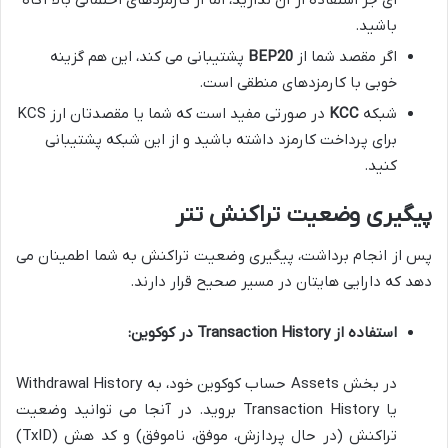
ای جز استفاده از آن ندارید، اما از کارمزدهای احتمالی بالا آگاه
باشید.
اگر مقصد شما از
BEP20
پشتیبانی می کند، این هم گزینه
خوبی با کارمزدهای منطقی است.
شبکه
KCC
در صورتی مفید است که شما یا مقصدتان ارز KCS
برای پرداخت کارمزد داشته باشید و از این شبکه پشتیبانی
کنید.
پیگیری وضعیت تراکنش تتر
پس از انجام برداشت، پیگیری وضعیت تراکنش به شما اطمینان می
دهد که دارایی هایتان در مسیر صحیح قرار دارند.
استفاده از Transaction History در کوکوین:
در بخش Assets حساب کوکوین خود، به Withdrawal History
یا Transaction History بروید. در آنجا می توانید وضعیت
تراکنش (در حال پردازش، موفق، ناموفق) و کد هش (TxID)