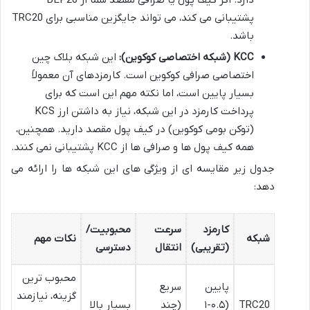
پشتیبانی می کند، می تواند جایگزین مناسبی برای TRC20
باشد.
KCC (شبکه اختصاصی کوکوین):
این شبکه بلاک چین
اختصاصی صرافی کوکوین است. کارمزدهای آن معمولاً
بسیار پایین است، اما نکته مهم این است که برای
پرداخت کارمزد در این شبکه، نیاز به داشتن ارز KCS
(توکن بومی کوکوین) در کیف پول مقصد دارید. همچنین،
همه کیف پول ها و صرافی ها از KCC پشتیبانی نمی کنند.
جدول زیر مقایسه ای از ویژگی های این شبکه ها را ارائه می
دهد:
کارمزد
سرعت
محبوبیت/
شبکه
نکات مهم
(تقریبی)
انتقال
دسترسی
محبوب ترین
پایین
سریع
گزینه، نیازمند
TRC20
(۰.۵-۱
(چند
بسیار بالا