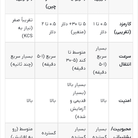
چین)
تقریباً صفر
کارمزد
۰.۵ تا ۱
۵ تا ۳۰+ دلار
۰.۵ تا ۲
(نیاز به
(تقریبی)
دلار
(متغیر)
دلار
KCS)
بسیار
متوسط تا
سرعت
سریع
سریع (۱-۵
بسیار سریع
کند (۵-۳۰
انتقال
(۱-۵
دقیقه)
(چند ثانیه)
دقیقه)
دقیقه)
بسیار بالا
(بسیار
امنیت
بالا
قدیمی و
بالا
بالا
آزمایش
شده)
محبوبیت/
بسیار
بسیار
متوسط (رو
گسترده
پشتیبانی
گسترده
گسترده
به افزایش)