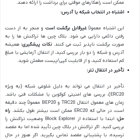
ممکن است راهکارهای موقتی برای برداشت را ارائه دهند.
اشتباه در انتخاب شبکه یا آدرس:
این اشتباه معمولاً
غیرقابل برگشت است
و منجر به از دست
رفتن دائمی دارایی می شود. بلاک چین ها تراکنش ها را به
صورت برگشت ناپذیر ثبت می کنند.
نکات پیشگیری:
همیشه
آدرس و شبکه را دو بار بررسی کنید، از انتقال آزمایشی با مبلغ
کم استفاده کنید، و از قابلیت کپی/پیست مطمئن شوید.
تأخیر در انتقال تتر:
تأخیر در انتقال می تواند به دلیل شلوغی شبکه (به ویژه
ERC20)، بررسی های امنیتی کوکوین یا مشکلات فنی باشد.
زمان های معمول انتقال TRC20 و BEP20 معمولاً چند دقیقه
است، در حالی که ERC20 ممکن است بیشتر طول بکشد.
راه
حل:
ابتدا با استفاده از Block Explorer وضعیت تراکنش را
بررسی کنید. اگر تراکنش در بلاک چین تأیید شده اما به مقصد
نرسیده، با پشتیبانی مقصد تماس بگیرید. اگر هنوز در حال