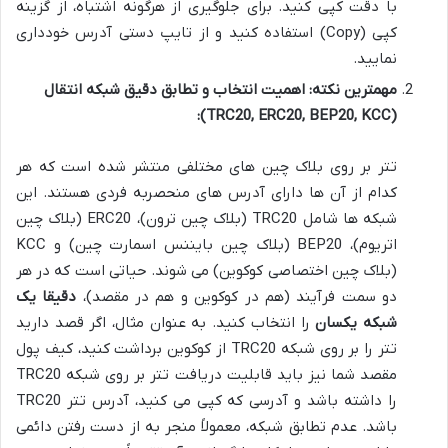
با دقت کپی کنید. برای جلوگیری از هرگونه اشتباه، از گزینه
کپی (Copy) استفاده کنید و از تایپ دستی آدرس خودداری
نمایید.
مهمترین نکته: اهمیت انتخاب و تطابق دقیق شبکه انتقال
(TRC20, ERC20, BEP20, KCC):
تتر بر روی بلاک چین های مختلفی منتشر شده است که هر
کدام از آن ها دارای آدرس های منحصربه فردی هستند. این
شبکه ها شامل TRC20 (بلاک چین ترون)، ERC20 (بلاک چین
اتریوم)، BEP20 (بلاک چین بایننس اسمارت چین) و KCC
(بلاک چین اختصاصی کوکوین) می شوند. حیاتی است که در هر
دو سمت فرآیند (هم در کوکوین و هم در مقصد)،
دقیقا یک
شبکه یکسان
را انتخاب کنید. به عنوان مثال، اگر قصد دارید
تتر را بر روی شبکه TRC20 از کوکوین برداشت کنید، کیف پول
مقصد شما نیز باید قابلیت دریافت تتر بر روی شبکه TRC20
را داشته باشد و آدرسی که کپی می کنید، آدرس تتر TRC20
باشد. عدم تطابق شبکه، معمولاً منجر به از دست رفتن دائمی