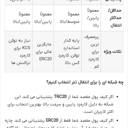
حداقل/
معمولاً
معمولاً
معمولاً
معمولاً
حداکثر
پایین/
متوسط/بالا
پایین/بالا
پایین/بالا
انتقال
بالا
پرمصرف
پایه گذار
نیاز به توکن
ترین
جایگزین
استاندارد
KCS برای
نکات ویژه
برای
عالی برای
توکن، کارمزد
کارمزد
کارمزد
ERC20
گس بالا
تراکنش ها
کم
چه شبکه ای را برای انتقال تتر انتخاب کنیم؟
اگر کیف پول مقصد شما از
TRC20
پشتیبانی می کند، این
شبکه به دلیل کارمزد پایین و سرعت بالا، بهترین انتخاب برای
اکثر کاربران است.
اگر کیف پول مقصد شما فقط از
ERC20
پشتیبانی می کند، چاره