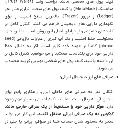
کیف پول های شخصی مانند تراست ولت (Trust Wallet)،
متامسک (MetaMask) یا کیف پول های سخت افزاری مثل لجر
(Ledger) و ترزور (Trezor)، بالاترین سطح امنیت را برای
نگهداری دارایی های دیجیتال فراهم می کنند. کنترل کامل بر
کلیدهای خصوصی، از مزایای اصلی این روش است. با این حال،
مسئولیت حفظ امنیت و بک آپ گیری از عبارات بازیابی (seed
phrase) کاملاً بر عهده خود کاربر است. اگر به دنبال حفظ
دارایی خود برای بلندمدت هستید و می خواهید کنترل کامل بر
آن داشته باشید، کیف پول های شخصی بهترین گزینه محسوب
می شوند.
صرافی های ارز دیجیتال ایرانی:
انتقال تتر به صرافی های داخلی ایران، راهکاری رایج برای
تبدیل آن به ریال است. اما یک نکته امنیتی بسیار مهم وجود
دارد:
هرگز دارایی خود را مستقیماً از یک صرافی خارجی مانند
کوکوین به یک صرافی ایرانی منتقل نکنید.
این کار می تواند
منجر به مسدود شدن حساب شما در صرافی ایرانی یا حتی در