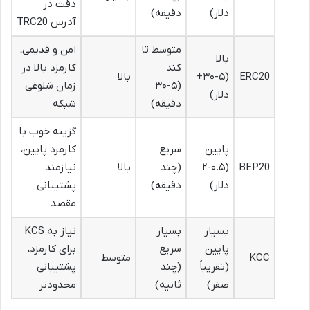
دقت در
دلار)
دقیقه)
آدرس TRC20
متوسط تا
امن و قدیمی،
بالا
کند
کارمزد بالا در
ERC20
(۵-۳۰+
بالا
(۵-۳۰
زمان شلوغی
دلار)
دقیقه)
شبکه
گزینه خوب با
پایین
سریع
کارمزد پایین،
BEP20
(۰.۵-۲
(چند
بالا
نیازمند
دلار)
دقیقه)
پشتیبانی
مقصد
بسیار
بسیار
نیاز به KCS
پایین
سریع
برای کارمزد،
KCC
متوسط
(تقریباً
(چند
پشتیبانی
صفر)
ثانیه)
محدودتر