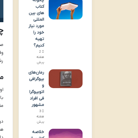
چگونه
کتاب
های بین
المللی
مورد نیاز
چر
خود را
تهیه
صا
کنیم؟
وق
2
هفته
رش
پیش
رمان‌های
مز
بیوگرافی
و
او
اتوبیوگرا
با
فی افراد
مشهور
مق
3
هفته
دو
پیش
هر
خلاصه
دا