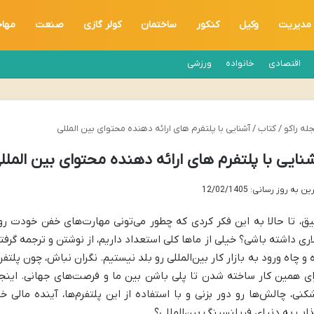
مدیریت
وکیل
کنکور
ساختمان
کولر گازی
صنعت
مها
اقتصادی
خانواده
ورزشی
له راکو
/
کتاب
/
آشنایی با پلتفرم های ارائه دهنده محتوای بین المللی
نایی با پلتفرم های ارائه دهنده محتوای بین الملل
ن به روز رسانی: 12/02/1405
یق، تا حالا به این فکر کردی که چطور می‌تونی مهارت‌های خفن خودت رو 
اری داشته باشی؟ خیلی از ماها کلی استعداد داریم، از نوشتن و ترجمه گرفت
ه و چاه ورود به بازار کار بین‌المللی رو بلد نیستیم. نگران نباش، چون پلتف
ای همین کار ساخته شدن تا پلی باشن بین ما و فرصت‌های جهانی. اینجا
کنی، چالش‌ها رو دور بزنی و با استفاده از این پلتفرم‌ها، آینده مالی 
اب به دنیای فریلنسینگ بین‌المللی؟