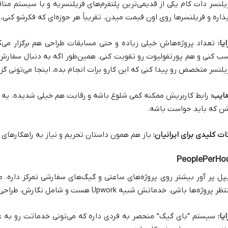
یلنسر دات کام یکی از قدیمی‌ترین پلتفرم‌های فریلنسریه و با سیستم مناقص
ذاره و فریلنسرها روی اون قیمت میدن. تقریباً هر حوزه‌ای که فکرشو کنی، ا
یا:
تعداد پروژه‌هاش خیلی زیاده و حتی مسابقات طراحی هم برگزار می‌ک
ب کنی و هم پورتفولیوت رو تقویت کنی. همین‌طور اگه به دنبال سفارش 
یلنسر متخصص رو پیدا کنی که این کارو برات انجام بده، اینجا می‌تونی گزی
ایب:
رابط کاربریش ممکنه کمی شلوغ باشه و رقابت هم خیلی شدیده. یه 
ن که باید حواست باشه.
ات کلیدی برای ایرانیان:
باز هم همون داستان تحریم و نیاز به راهکارهای 
PeoplePerHo
پل پر آور بیشتر روی پروژه‌های ساعتی و گیگ‌های سفارشی تمرکز داره.
 پروژه‌ها باشی. خدماتش شبیه Upwork هست و شامل نگارش، طراحی، توسعه وب و بازاریابی دیجیتال میشه.
یا:
سیستم “بای گیگ” منحصر به فردی داره که می‌تونی خدماتت رو به ع