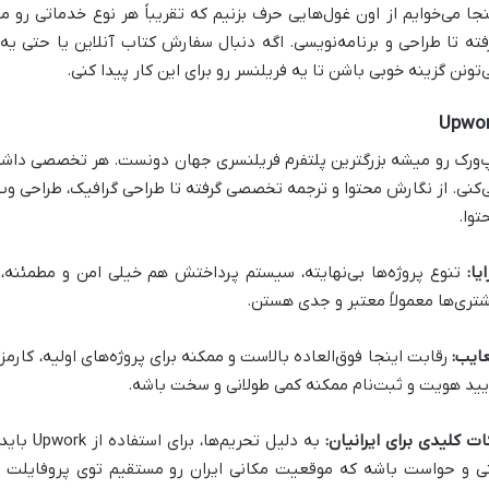
نجا می‌خوایم از اون غول‌هایی حرف بزنیم که تقریباً هر نوع خدماتی رو 
فته تا طراحی و برنامه‌نویسی. اگه دنبال سفارش کتاب آنلاین یا حتی ی
‌تونن گزینه خوبی باشن تا یه فریلنسر رو برای این کار پیدا کنی.
Upwo
‌ورک رو میشه بزرگترین پلتفرم فریلنسری جهان دونست. هر تخصصی داشته ب
‌کنی. از نگارش محتوا و ترجمه تخصصی گرفته تا طراحی گرافیک، طراحی وب، ت
توا.
یا:
تنوع پروژه‌ها بی‌نهایته، سیستم پرداختش هم خیلی امن و مطمئنه،
تری‌ها معمولاً معتبر و جدی هستن.
ایب:
رقابت اینجا فوق‌العاده بالاست و ممکنه برای پروژه‌های اولیه، کارم
یید هویت و ثبت‌نام ممکنه کمی طولانی و سخت باشه.
ات کلیدی برای ایرانیان:
ی و حواست باشه که موقعیت مکانی ایران رو مستقیم توی پروفایلت ذکر