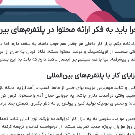
ا باید به فکر ارائه محتوا در پلتفرم‌های بین
دقانه بگم، بازار کار داخلی هر چقدر هم خوب باشه، یه سقف داره. اما با
تی صحبت از فریلنسینگ و تولید محتوا میشه، نگاه کردن به خارج از مرز
د و پیشرفته. بیا با هم ببینیم چرا اینقدر تاکید دارم که باید به این پلتفرم
ایای کار با پلتفرم‌های بین‌المللی
لین و شاید مهم‌ترین مزیت برای خیلی از ماها، کسب درآمد ارزیه. دیگه 
شیم. وقتی درآمدت دلاری باشه، یه جورایی خیال آدم راحت‌تره. فرض کن 
اله و محتوای یونیک تولید کنی و پولش رو به دلار بگیری، کیفش چند برابر
مین مورد، دسترسی به یه بازار کار فوق‌العاده بزرگه. توی ایران شاید تعد
 روز هزاران پروژه جدید تعریف میشه. از درخواست کتاب و ترجمه گرفته 
شته باشی، اونجا براش کار پیدا میشه. این یعنی گزینه‌های بیشتری برای ان