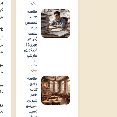
ای
پیش
گر
خلاصه
می
کتاب
تخصص
در ۲
rk
ساعت
آپ
(در هر
چیزی) |
می
گریگوری
مح
هارتلی
4
مزا
هفته
پیش
مش
خلاصه
جامع
مع
کتاب
تأ
طعم
شیرین
نک
اسپرسو
(سیما
کن