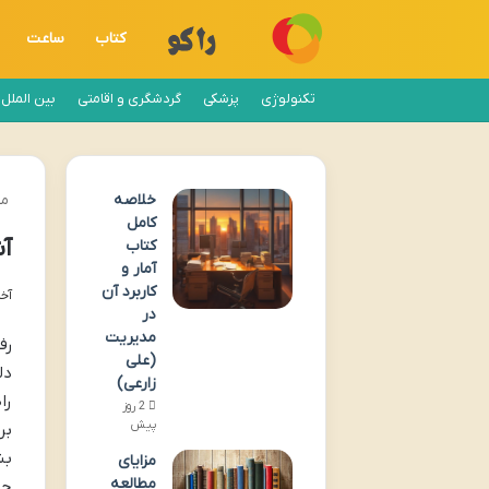
کتاب
ساعت
تکنولوژی
پزشکی
گردشگری و اقامتی
بین الملل
خلاصه
مج
کامل
آش
کتاب
آمار و
کاربرد آن
آخری
در
مدیریت
رف
(علی
دل
زارعی)
را
2 روز
پیش
بر
بش
مزایای
مطالعه
جذ