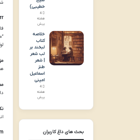
شیخ
شر
خطیبی)
4
rr
هفته
پیش
خلاصه
کتاب
لو
لبخند بر
لب شعر
مزا
| شعر
طنز
هس
اسماعیل
امینی
مع
4
دا
هفته
پیش
نک
ان
om
بحث های داغ کاربران