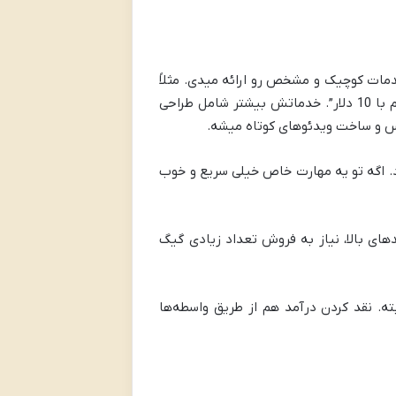
ساس “گیگ” (Gig) کار می‌کنی، یعنی خدمات کوچیک و مشخص رو ارائه میدی. مثلاً
“من یه لوگو برات طراحی می‌کنم با 5 دلار” یا “یه متن 200 کلمه‌ای می‌نویسم با 10 دلار”. خدماتش بیشتر شامل طراحی
س و ساخت ویدئوهای کوتاه میشه.
د. اگه تو یه مهارت خاص خیلی سریع و خوب
های بالا، نیاز به فروش تعداد زیادی گیگ
Upwo، اینجا هم مسائل تحریم و IP ثابته. نقد کردن درآمد هم از طریق واسطه‌ها