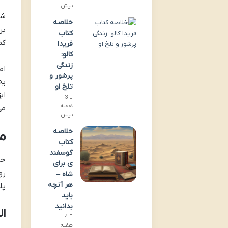
پیش
شا
خلاصه
بر
کتاب
کم
فریدا
کالو:
زندگی
ام
پرشور و
یه
تلخ او
اب
3
هفته
می
پیش
خلاصه
م
کتاب
گوسفند
حا
ی برای
رو
شاه –
هر آنچه
پل
باید
بدانید
ال
4
هفته