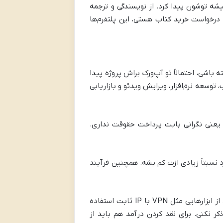
میشه توشون پیدا کرد. از نویسندگی و ترجمه
ه درخواست خرید کتاب هستی، این پلتفرم‌ها
اشی، احتمالاً تو آپ‌ورک براش پروژه پیدا
وسعه نرم‌افزار، ویرایش ویدئو و بازاریابی
 یعنی نگرانی بابت پرداخت حقوقت نداری.
زد نسبتاً زیادی ازت کم بشه. همچنین فرآیند
به دلیل تحریم‌ها، برای استفاده از Upwork باید از ابزارهایی مثل VPN با IP ثابت استفاده
 نکنی. برای نقد کردن درآمد هم باید از