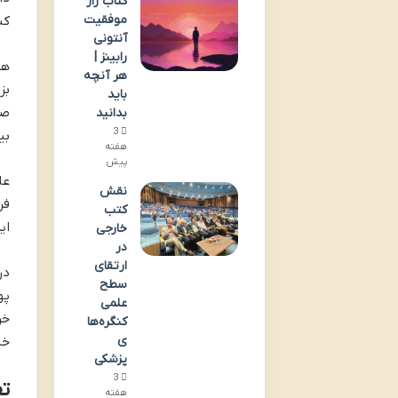
کتاب راز
موفقیت
کن
آنتونی
رابینز |
هم
هر آنچه
بز
باید
صی
بدانید
3
بی
هفته
پیش
عل
نقش
فر
کتب
ای
خارجی
در
ارتقای
در
سطح
پو
علمی
خر
کنگره‌ها
ی
خل
پزشکی
3
تف
هفته