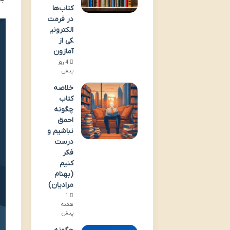
کتاب‌ها
در فرمت
الکترونی
کی از
آمازون
4 روز
پیش
خلاصه
کتاب
چگونه
احمق
نباشیم و
درست
فکر
کنیم
(بهنام
مرادیان)
1
هفته
پیش